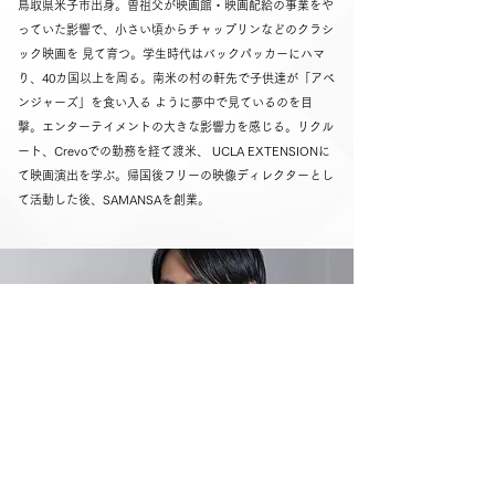
鳥取県米子市出身。曽祖父が映画館・映画配給の事業をや
っていた影響で、小さい頃からチャップリンなどのクラシ
ック映画を 見て育つ。学生時代はバックパッカーにハマ
り、40カ国以上を周る。南米の村の軒先で子供達が「アベ
ンジャーズ」を食い入る ように夢中で見ているのを目
撃。エンターテイメントの大きな影響力を感じる。リクル
ート、Crevoでの勤務を経て渡米、 UCLA EXTENSIONに
て映画演出を学ぶ。帰国後フリーの映像ディレクターとし
て活動した後、SAMANSAを創業。